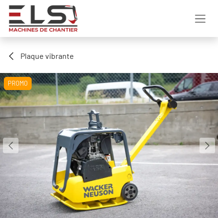
Se rendre au contenu
Plaque vibrante
PROMO
PROMO