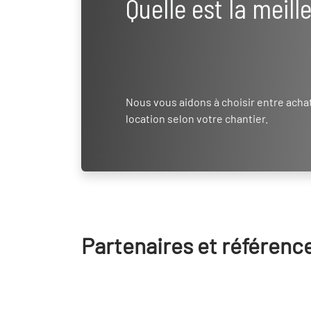
Quelle est la meill
Nous vous aidons à choisir entre acha
location selon votre chantier.
Partenaires et référenc