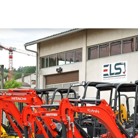
Location
Achat et reprise
ELS Transports
À prop