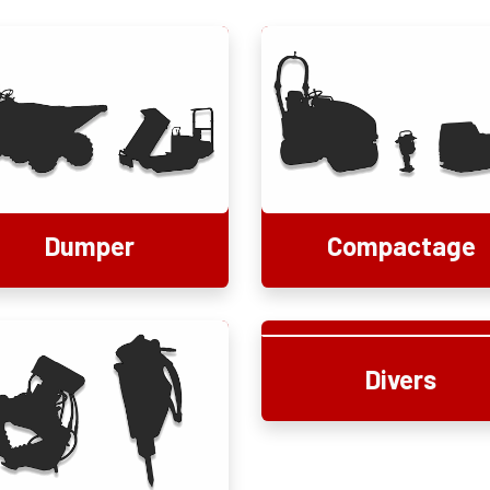
Dumper
Compactage
Divers