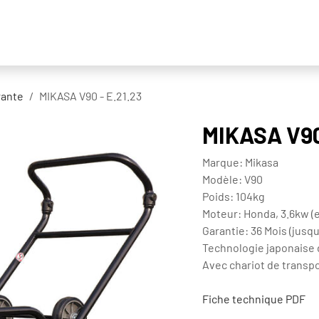
Location
Achat et reprise
ELS Transports
À prop
rante
MIKASA V90 - E.21.23
MIKASA V90 
Marque: Mikasa
Modèle: V90
Poids: 104kg
Moteur: Honda, 3.6kw (
Garantie: 36 Mois (jusqu
Technologie japonaise d
Avec chariot de transpo
Fiche technique PDF