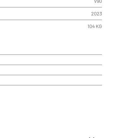
V90
2023
104 KG