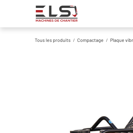
Se rendre au contenu
Accueil
Produits
Tous les produits
Compactage
Plaque vib