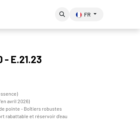
os de nous
Contact
FR
- E.21.23
essence)
’en avril 2026)
e pointe - Boîtiers robustes
rt rabattable et réservoir d’eau