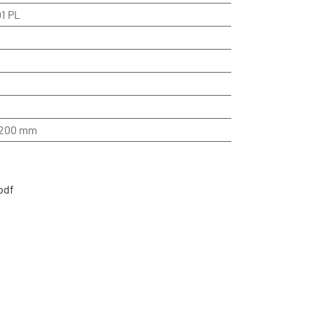
1 PL
200 mm
pdf