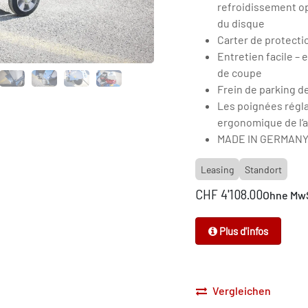
refroidissement op
du disque
Carter de protecti
Entretien facile – 
de coupe
Frein de parking d
Les poignées régl
ergonomique de l‘a
MADE IN GERMAN
Leasing
Standort
CHF
4'108.00
Ohne Mw
Plus d'infos
Vergleichen