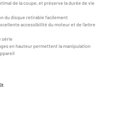
timal de la coupe, et préserve la durée de vie
on du disque retirable facilement
excellente accessibilité du moteur et de l‘arbre
e série
ages en hauteur permettent la manipulation
ppareil
Y
St