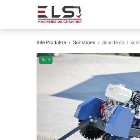
Zum Inhalt springen
Startseite
Produk
Alle Produkte
Sonstiges
Scie de sol Liss
Neu!
Neu!