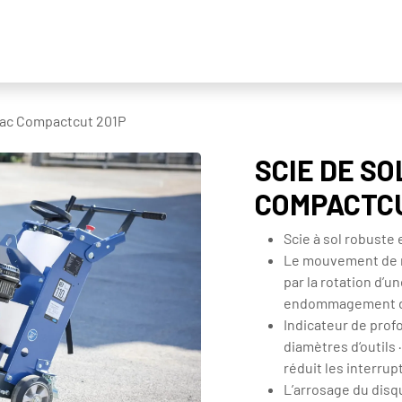
t
Vermietung
Ankauf und Eintausch
ELS Transpo
mac Compactcut 201P
SCIE DE SO
COMPACTCU
Scie à sol robuste
Le mouvement de m
par la rotation d’un
endommagement d
Indicateur de prof
diamètres d‘outils
réduit les interrup
L’arrosage du disq