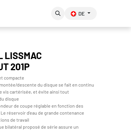
rte
Über uns
Kontakt
DE
L LISSMAC
T 201P
 et compacte
ontée/descente du disque se fait en continu
e vis cartérisée, et évite ainsi tout
u disque
ondeur de coupe réglable en fonction des
 · Le réservoir d’eau de grande contenance
tions de travail
ue bilatéral proposé de série assure un