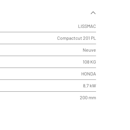
LISSMAC
Compactcut 201 PL
Neuve
108 KG
HONDA
8.7 kW
200 mm